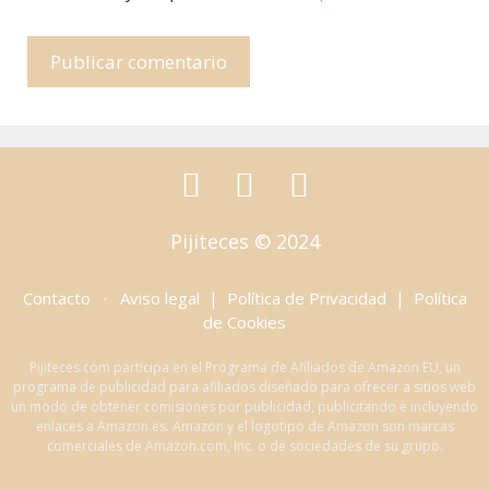
Pijiteces © 2024
Contacto
·
Aviso legal | Política de Privacidad | Política
de Cookies
Pijiteces.com participa en el Programa de Afiliados de Amazon EU, un
programa de publicidad para afiliados diseñado para ofrecer a sitios web
un modo de obtener comisiones por publicidad, publicitando e incluyendo
enlaces a Amazon.es. Amazon y el logotipo de Amazon son marcas
comerciales de Amazon.com, Inc. o de sociedades de su grupo.