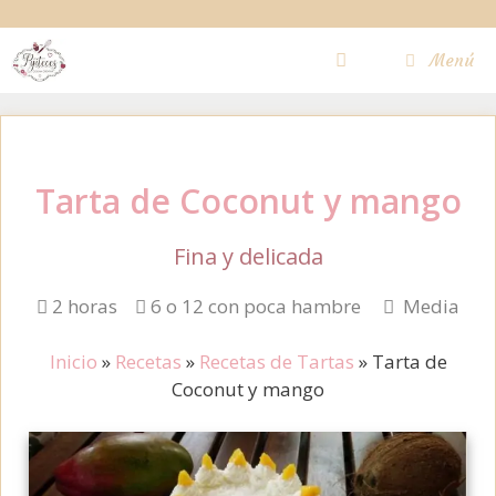
Saltar
al
Menú
contenido
Tarta de Coconut y mango
Fina y delicada
2 horas
6 o 12 con poca hambre
Media
Inicio
»
Recetas
»
Recetas de Tartas
»
Tarta de
Coconut y mango