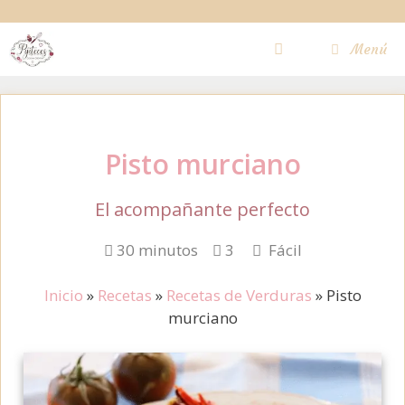
Saltar
al
Menú
contenido
Pisto murciano
El acompañante perfecto
30 minutos
3
Fácil
Inicio
»
Recetas
»
Recetas de Verduras
»
Pisto
murciano